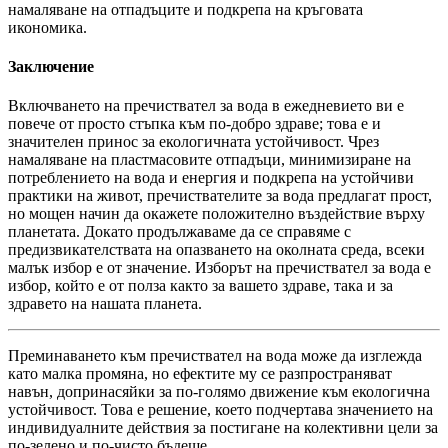
намаляване на отпадъците и подкрепа на кръговата
икономика.
Заключение
Включването на пречиствател за вода в ежедневието ви е
повече от просто стъпка към по-добро здраве; това е и
значителен принос за екологичната устойчивост. Чрез
намаляване на пластмасовите отпадъци, минимизиране на
потреблението на вода и енергия и подкрепа на устойчиви
практики на живот, пречиствателите за вода предлагат прост,
но мощен начин да окажете положително въздействие върху
планетата. Докато продължаваме да се справяме с
предизвикателствата на опазването на околната среда, всеки
малък избор е от значение. Изборът на пречиствател за вода е
избор, който е от полза както за вашето здраве, така и за
здравето на нашата планета.
Преминаването към пречиствател на вода може да изглежда
като малка промяна, но ефектите му се разпространяват
навън, допринасяйки за по-голямо движение към екологична
устойчивост. Това е решение, което подчертава значението на
индивидуалните действия за постигане на колективни цели за
по-зелено и по-чисто бъдеще.