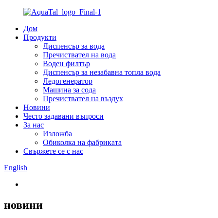
Дом
Продукти
Диспенсър за вода
Пречиствател на вода
Воден филтър
Диспенсър за незабавна топла вода
Ледогенератор
Машина за сода
Пречиствател на въздух
Новини
Често задавани въпроси
За нас
Изложба
Обиколка на фабриката
Свържете се с нас
English
новини