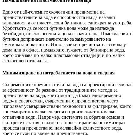
Намаляване на пластмасовите отпадъци
Едно от най-големите екологични предимства на
пречиствателите за вода е способността им да намалят
зависимостта от пластмасови бутилки за еднократна употреба.
Удобството да се носи бутилка вода може да изглежда
безобидно, но екологичната цена е значителна. Пластмасовите
бутилки допринасят значително за замърсяването на
сметищата и океаните. Използвайки пречиствател за вода у
дома или в офиса, намалявате нуждата от бутилирана вода,
което означава по-малко пластмасови отпадъци и по-малък
екологичен отпечатък.
Минимизиране на потреблението на вода и енергия
Съвременните пречистватели на вода са проектирани с мисъл
за ефективност. За разлика от традиционните методи за
пречистване на вода, които могат да бъдат едновременно
водо- и енергоемки, съвременните пречистватели често
използват усъвършенствани технологии за филтриране, които
консумират по-малко енергия и произвеждат по-малко
отпадъчни води. Например, системите за обратна осмоза и
филтрите с активен въглен са проектирани да оптимизират
процеса на пречистване, намалявайки количеството вода,
което се губи по време на пречистването.