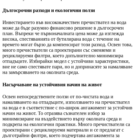
Дългосрочни разходи и екологични ползи
Инвестирането във висококачествен пречиствател на вода
може да бъде разумно финансово решение в дългосрочен
план. Въпреки че първоначалната цена може да изглежда
висока, спестяванията от бутилирана вода с течение на
времето могат бързо да компенсират този разход. Освен това,
много пречистватели са проектирани със сменяеми и
рециклируеми филтри, което допълнително минимизира
отпадъците. Избирайки модел с устойчиви характеристики,
вие не само спестявате пари, но и допринасяте за намаляване
на замърсяването на околната среда.
Насърчаване на устойчивия начин на живот
Освен непосредствените ползи от по-чистата вода и
намаляването на отпадъците, използването на пречиствател
на вода е в съответствие с по-широк ангажимент за устойчив
начин на живот. То отразява съзнателен избор за
минимизиране на въздействието върху околната среда и
подкрепа на екологични практики. Много пречистватели са
проектирани с рециклируеми материали и се предлагат с
дълготрайни филтри, което подчертава ангажимента за