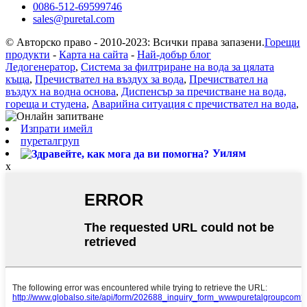
0086-512-69599746
sales@puretal.com
© Авторско право - 2010-2023: Всички права запазени.
Горещи
продукти
-
Карта на сайта
-
Най-добър блог
Ледогенератор
,
Система за филтриране на вода за цялата
къща
,
Пречиствател на въздух за вода
,
Пречиствател на
въздух на водна основа
,
Диспенсър за пречистване на вода,
гореща и студена
,
Аварийна ситуация с пречиствател на вода
,
Изпрати имейл
пуреталгруп
Уилям
x