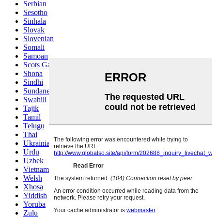
Serbian
Sesotho
Sinhala
Slovak
Slovenian
Somali
Samoan
Scots Gaelic
Shona
Sindhi
Sundanese
Swahili
Tajik
Tamil
Telugu
Thai
Ukrainian
Urdu
Uzbek
Vietnamese
Welsh
Xhosa
Yiddish
Yoruba
Zulu