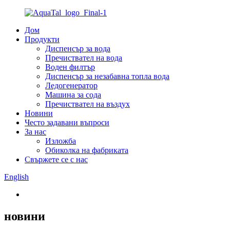
Дом
Продукти
Диспенсър за вода
Пречиствател на вода
Воден филтър
Диспенсър за незабавна топла вода
Ледогенератор
Машина за сода
Пречиствател на въздух
Новини
Често задавани въпроси
За нас
Изложба
Обиколка на фабриката
Свържете се с нас
English
новини