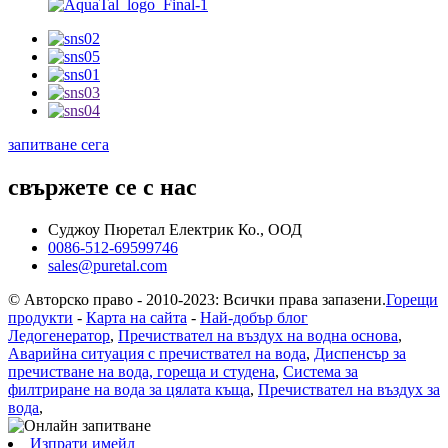
запитване сега
свържете се с нас
Суджоу Пюретал Електрик Ко., ООД
0086-512-69599746
sales@puretal.com
© Авторско право - 2010-2023: Всички права запазени.
Горещи
продукти
-
Карта на сайта
-
Най-добър блог
Ледогенератор
,
Пречиствател на въздух на водна основа
,
Аварийна ситуация с пречиствател на вода
,
Диспенсър за
пречистване на вода, гореща и студена
,
Система за
филтриране на вода за цялата къща
,
Пречиствател на въздух за
вода
,
Изпрати имейл