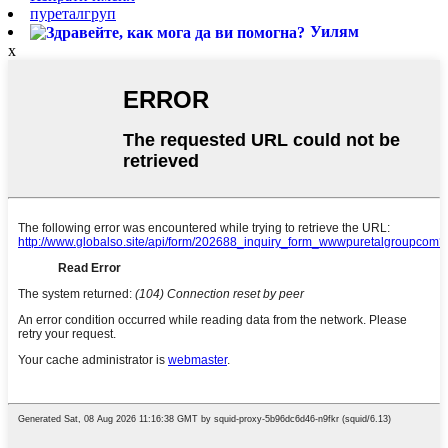
пуреталгруп
Уилям
x