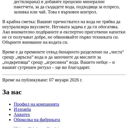
дестилирана) и добавяте прецизни минерални
пакетчета, за да създадете вода, подходяща за еспресо,
заливка или чай. Това е върховен контрол.
В крайна сметка: Вашият пречиствател на вода не трябва да
неутрализира вкусовете. Неговата задача е да ги обогатява.
Ако внимателно подбраните и експертно приготвени напитки
не се получават добре, не обвинявайте първо техниката си.
Обърнете внимание на водата си.
Време е да преминете отвъд бинарното разделение на „чиста“
срещу „мръсна“ вода и да започнете да мислите за
„подкрепяща“ срещу „агресивна“ вода. Вашето небце – и
вашият сутрешен ритуал – ще ви благодарят.
Време на публикуване: 07 януари 2026 г.
За нас
Профил на компанията
Изложба
Акватех
Обиколка на фабриката