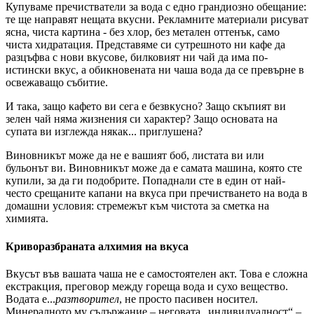
Купуваме пречистватели за вода с едно грандиозно обещание:
те ще направят нещата вкусни. Рекламните материали рисуват
ясна, чиста картина - без хлор, без метален оттенък, само
чиста хидратация. Представяме си сутрешното ни кафе да
разцъфва с нови вкусове, билковият ни чай да има по-
истински вкус, а обикновената ни чаша вода да се превърне в
освежаващо събитие.
И така, защо кафето ви сега е безвкусно? Защо скъпият ви
зелен чай няма жизнения си характер? Защо основата на
супата ви изглежда някак... приглушена?
Виновникът може да не е вашият боб, листата ви или
бульонът ви. Виновникът може да е самата машина, която сте
купили, за да ги подобрите. Попаднали сте в един от най-
често срещаните капани на вкуса при пречистването на вода в
домашни условия: стремежът към чистота за сметка на
химията.
Криворазбраната алхимия на вкуса
Вкусът във вашата чаша не е самостоятелен акт. Това е сложна
екстракция, преговор между гореща вода и сухо вещество.
Водата е...
разтворител
, не просто пасивен носител.
Минералното му съдържание – неговата „индивидуалност“ –