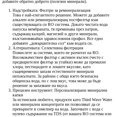
добавите обратно доброто (полезни минерали).
Надстройката: Филтри за реминерализация
Това е най-елегантното решение. Можете да добавите
алкален или реминерализиращ постфилтър към
съществуващата си RO система. Докато чистата вода
напуска мембраната, тя преминава през патрон,
съдържащ калций, магнезий и други минерали,
възстановявайки здравословния профил. Все едно
добавяте „довършителна сол“ към водата си.
Алтернативата: Селективна филтрация
Помислете за системи, които не разчитат на RO.
Висококачествен филтър с активен въглен (често с
предварителен филтър за утайки) може да премахне
хлора, пестицидите и лошите вкусове, като
същевременно запази естествените минерали
непокътнати. За райони с общо взето безопасна
общинска вода, но с лош вкус, това може да бъде
решение за запазване на вкуса.
Прецизен инструмент: Персонализирани минерални
капки
За истинския любител, продукти като Third Wave Water
или минерални концентрати ви позволяват да се
превърнете в сомелиер на вода. Започвате с вода с
нулево съдържание на TDS (от вашата RO система или