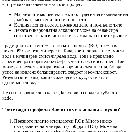
е от решаващо значение за този процес.
Магнезият е мощен екстрактор, чудесен за извличане на
дълбоки, наситени нотки от кафето.
Калцият допринася за по-закръглено и по-пълно тяло.
Леката бикарбонатна алкалност може да балансира
естествената киселинност, изглаждайки острите ръбове.
Традиционната система за обратна осмоза (RO) премахва
почти 99% от тези минерали. Това, което остава, не е „чиста“
вода в кулинарен смисъл;
празен
вода. Това е прекалено
агресивен разтворител без буфер, често леко киселинен. Той
може да преекстрактира някои горчиви съединения, без да
успее да извлече балансираната сладост и комплексност.
Резултатът е чаша, която може да има кух, остър или
едноизмерен вкус.
Не си направил лошо кафе. Дал си лоша вода за хубавото
кафе.
Трите водни профила: Кой от тях е във вашата кухня?
Празното платно (стандартен RO): Много ниско
съдържание на минерали (< 50 ppm TDS). Може да
направи вкуса на кафето безвкусен, вкуса на чая слаб и