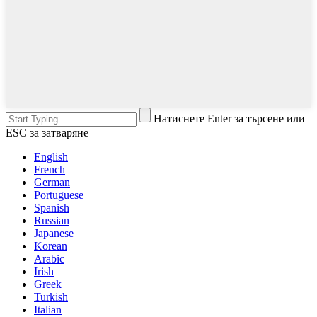
Натиснете Enter за търсене или
ESC за затваряне
English
French
German
Portuguese
Spanish
Russian
Japanese
Korean
Arabic
Irish
Greek
Turkish
Italian