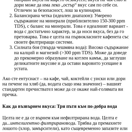
дори може да има леко „остър“ вкус сам по себе си.
Отличен за безопасност, лош за кулинария.
Балансирана четка (идеален диапазон): Умерено
съдържание на минерали (приблизително 150-300 ppm
TDS), с баланс на минерали. Това е идеалният вариант -
вода с достатъчно характер, за да носи вкуса, без да го
претоварва. Това е целта на първокласните кафенета със
своите филтриращи системи.
Силната боя (твърда чешмяна вода): Високо съдържание
на калций и магнезий (>300 ppm TDS). Може да доведе
до прекомерно образуване на котлен камък, да заглуши
деликатните вкусове и да остави варовито усещане в
устата.
Ако сте ентусиаст – на кафе, чай, коктейли с уиски или дори
на печене на хляб (да, водата също има значение) – вашият
стандартен пречиствател може да се окаже най-голямата ви
пречка.
Как да възвърнем вкуса: Три пътя към по-добра вода
Целта не е да се върнем към нефилтрирана вода. Целта е
да...
интелигентно филтрирано
вода. Трябва да премахнете
лошото (хлор, замърсители), като същевременно запазите или